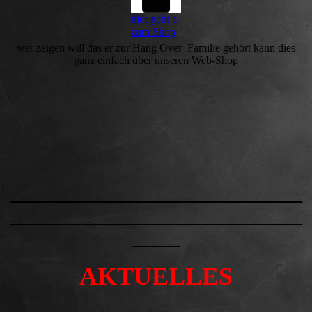
hier geht`s
zum Shop
wer zeigen will das er zur Hang Over Familie gehört kann dies
ganz einfach über unseren Web-Shop
______________________________
______________________________
_____
AKTUELLES